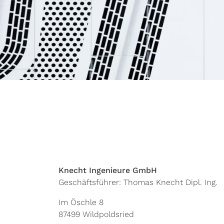
Knecht Ingenieure GmbH
Geschäftsführer: Thomas Knecht Dipl. Ing.
Im Öschle 8
87499 Wildpoldsried