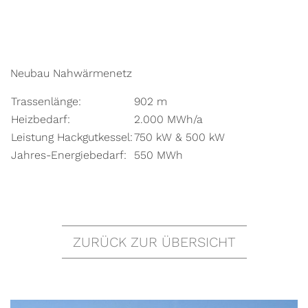
Neubau Nahwärmenetz
Trassenlänge:
902 m
Heizbedarf:
2.000 MWh/a
Leistung Hackgutkessel:
750 kW & 500 kW
Jahres-Energiebedarf:
550 MWh
Hackgutlager:
200 cbm
Pufferspeicher:
24 cbm
ZURÜCK ZUR ÜBERSICHT